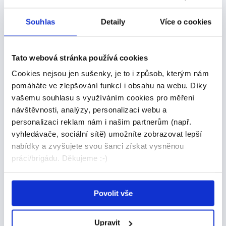
Balíček při narození dítěte
Široký kafeterijní program
Souhlas
Detaily
Více o cookies
Odměny při pracovním či životním jubileu
Tato webová stránka používá cookies
Možnost profesního rozvoje a
vzdělávacích kurzů
Cookies nejsou jen sušenky, je to i způsob, kterým nám
pomáháte ve zlepšování funkcí i obsahu na webu. Díky
Slevy a výhody u vybraných bank a využití
vašemu souhlasu s využíváním cookies pro měření
Sphere card s více než 10 000 slevami
návštěvnosti, analýzy, personalizaci webu a
personalizaci reklam nám i našim partnerům (např.
Posilovna přímo v areálu firmy
vyhledávače, sociální sítě) umožníte zobrazovat lepší
nabídky a zvyšujete svou šanci získat vysněnou
práci/brigádu. Děkujeme :-)
NABÍRÁME MUŽE I ŽENY
Naše inzeráty jsou v některých případech psány v
Povolit vše
ženském nebo mužském rodě. Tento postup byl zvolen
výhradně proto, aby bylo dosaženo co nejvyšší
Upravit
plynulosti textu. V žádném případě se nevyjadřuje