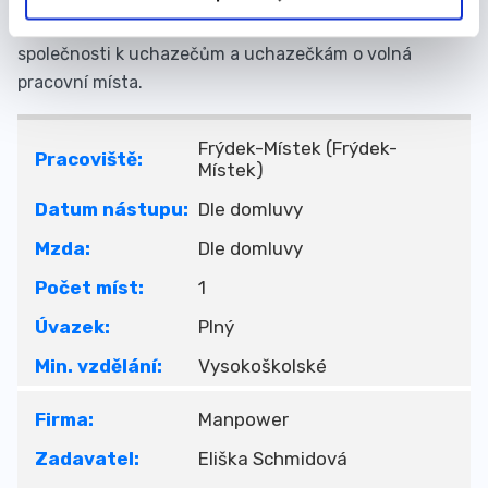
genderově podmíněný nebo diskriminační přístup naší
společnosti k uchazečům a uchazečkám o volná
pracovní místa.
Frýdek-Místek (Frýdek-
Pracoviště:
Místek)
Datum nástupu:
Dle domluvy
Mzda:
Dle domluvy
Počet míst:
1
Úvazek:
Plný
Min. vzdělání:
Vysokoškolské
Firma:
Manpower
Zadavatel:
Eliška Schmidová