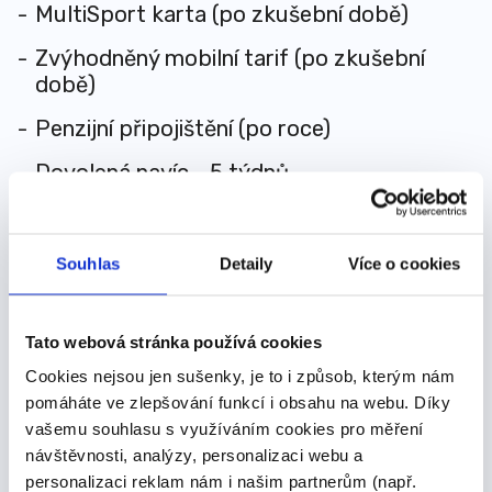
MultiSport karta (po zkušební době)
Zvýhodněný mobilní tarif (po zkušební
době)
Penzijní připojištění (po roce)
Dovolená navíc - 5 týdnů
Práci v prestižním, moderním prostředí
Souhlas
Detaily
Více o cookies
NABÍRÁME MUŽE I ŽENY
Tato webová stránka používá cookies
Naše inzeráty jsou v některých případech psány v
ženském nebo mužském rodě. Tento postup byl zvolen
Cookies nejsou jen sušenky, je to i způsob, kterým nám
výhradně proto, aby bylo dosaženo co nejvyšší
pomáháte ve zlepšování funkcí i obsahu na webu. Díky
vašemu souhlasu s využíváním cookies pro měření
plynulosti textu. V žádném případě se nevyjadřuje
návštěvnosti, analýzy, personalizaci webu a
genderově podmíněný nebo diskriminační přístup naší
personalizaci reklam nám i našim partnerům (např.
společnosti k uchazečům a uchazečkám o volná