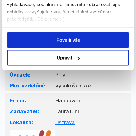
vyhledávače, sociální sítě) umožníte zobrazovat lepší
pracovní místa.
nabídky a zvyšujete svou šanci získat vysněnou
práci/brigádu. Děkujeme :-)
Frýdek-Místek (Frýdek-
Pracoviště:
Místek)
Povolit vše
Datum nástupu:
Dle domluvy
Mzda:
Dle domluvy
Upravit
Počet míst:
1
Úvazek:
Plný
Min. vzdělání:
Vysokoškolské
Firma:
Manpower
Zadavatel:
Laura Dini
Lokalita:
Ostrava