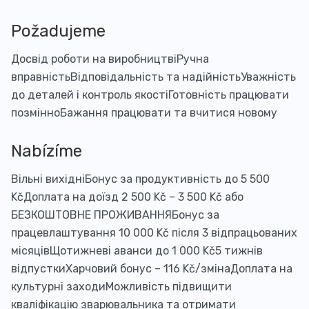
Požadujeme
Досвід роботи на виробництвіРучна
вправністьВідповідальність та надійністьУважність
до деталей і контроль якостіГотовність працювати
позмінноБажання працювати та вчитися новому
Nabízíme
Вільні вихідніБонус за продуктивність до 5 500
KčДоплата на доїзд 2 500 Kč – 3 500 Kč або
БЕЗКОШТОВНЕ ПРОЖИВАННЯБонус за
працевлаштування 10 000 Kč після 3 відпрацьованих
місяцівЩотижневі аванси до 1 000 Kč5 тижнів
відпусткиХарчовий бонус – 116 Kč/змінаДоплата на
культурні заходиМожливість підвищити
кваліфікацію зварювальника та отримати