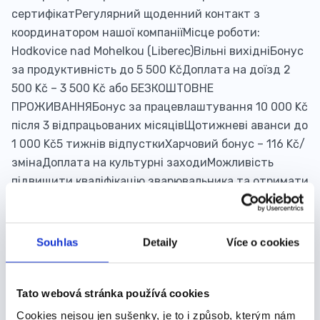
сертифікатРегулярний щоденний контакт з
координатором нашої компаніїМісце роботи:
Hodkovice nad Mohelkou (Liberec)Вільні вихідніБонус
за продуктивність до 5 500 KčДоплата на доїзд 2
500 Kč – 3 500 Kč або БЕЗКОШТОВНЕ
ПРОЖИВАННЯБонус за працевлаштування 10 000 Kč
після 3 відпрацьованих місяцівЩотижневі аванси до
1 000 Kč5 тижнів відпусткиХарчовий бонус – 116 Kč/
змінаДоплата на культурні заходиМожливість
підвищити кваліфікацію зварювальника та отримати
сертифікатРегулярний щоденний контакт з
координатором нашої компаніїМісце роботи:
Hodkovice nad Mohelkou (Liberec)
Souhlas
Detaily
Více o cookies
Datum nástupu:
Dle domluvy
Tato webová stránka používá cookies
31 000 - 35 000 Kč/
Mzda:
Cookies nejsou jen sušenky, je to i způsob, kterým nám
měs.