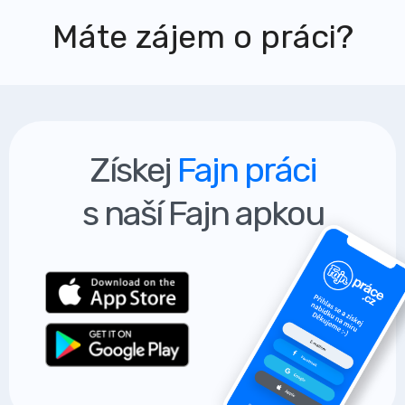
Máte zájem o práci?
Získej
Fajn práci
s naší Fajn apkou