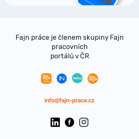
Fajn práce je členem skupiny Fajn
pracovních
portálů v ČR