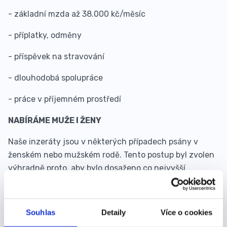
- základní mzda až 38.000 kč/měsíc
- příplatky, odměny
- příspěvek na stravování
- dlouhodobá spolupráce
- práce v příjemném prostředí
NABÍRÁME MUŽE I ŽENY
Naše inzeráty jsou v některých případech psány v
ženském nebo mužském rodě. Tento postup byl zvolen
výhradně proto, aby bylo dosaženo co nejvyšší
plynulosti textu. V žádném případě se nevyjadřuje
genderově podmíněný nebo diskriminační přístup naší
společnosti k uchazečům a uchazečkám o volná
Souhlas
Detaily
Více o cookies
pracovní místa.