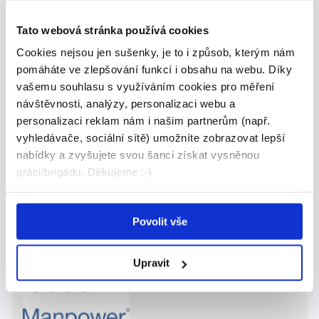
Tato webová stránka používá cookies
Datum nástupu:
Dle domluvy
Cookies nejsou jen sušenky, je to i způsob, kterým nám
Mzda:
Dle domluvy
pomáháte ve zlepšování funkcí i obsahu na webu. Díky
Počet míst:
1
vašemu souhlasu s využíváním cookies pro měření
návštěvnosti, analýzy, personalizaci webu a
Úvazek:
Plný
personalizaci reklam nám i našim partnerům (např.
Min. vzdělání:
Základní
vyhledávače, sociální sítě) umožníte zobrazovat lepší
nabídky a zvyšujete svou šanci získat vysněnou
Firma:
Manpower
práci/brigádu. Děkujeme :-)
Zadavatel:
Pavla Schedelbauerová
Povolit vše
Lokalita:
Praha
Upravit