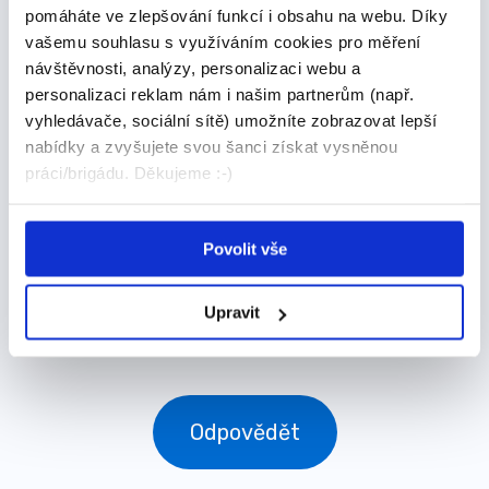
pomáháte ve zlepšování funkcí i obsahu na webu. Díky
Počet míst:
2
vašemu souhlasu s využíváním cookies pro měření
Úvazek:
Zkrácený
návštěvnosti, analýzy, personalizaci webu a
personalizaci reklam nám i našim partnerům (např.
Min. vzdělání:
Středoškolské
vyhledávače, sociální sítě) umožníte zobrazovat lepší
nabídky a zvyšujete svou šanci získat vysněnou
Firma:
FORCORP GROUP spol. s r. o.
práci/brigádu. Děkujeme :-)
Zadavatel:
Renáta Marková
Lokalita:
Olomouc
Povolit vše
Upravit
Odpovědět