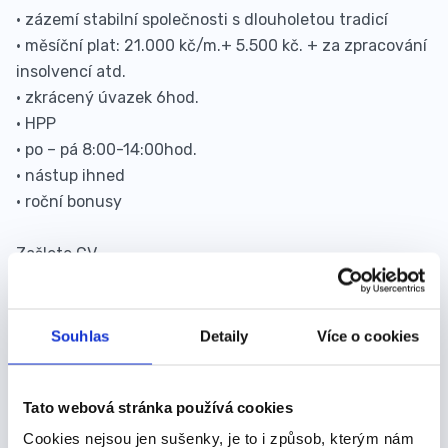
• zázemí stabilní společnosti s dlouholetou tradicí
• měsíční plat: 21.000 kč/m.+ 5.500 kč. + za zpracování
insolvencí atd.
• zkrácený úvazek 6hod.
• HPP
• po – pá 8:00-14:00hod.
• nástup ihned
• roční bonusy
Zašlete CV.
Kontaktovat budeme jen vhodné uchazeče.
Souhlas
Detaily
Více o cookies
Pracoviště:
Olomouc (Olomouc)
Datum nástupu:
Ihned
Tato webová stránka používá cookies
21 000 - 26 500 Kč/
Mzda:
měs.
Cookies nejsou jen sušenky, je to i způsob, kterým nám