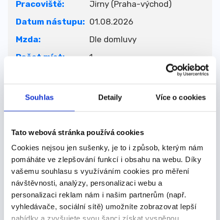
Pracoviště:
Jirny (Praha-východ)
Datum nástupu:
01.08.2026
Mzda:
Dle domluvy
Počet míst:
1
Úvazek:
Plný
Min. vzdělání:
Vyučen
Souhlas
Detaily
Více o cookies
Gastroserv Radlice - školní
Firma:
jídelna s.r.o.
Tato webová stránka používá cookies
Zadavatel:
VIT VOLHEJN
Cookies nejsou jen sušenky, je to i způsob, kterým nám
pomáháte ve zlepšování funkcí i obsahu na webu. Díky
vašemu souhlasu s využíváním cookies pro měření
návštěvnosti, analýzy, personalizaci webu a
personalizaci reklam nám i našim partnerům (např.
vyhledávače, sociální sítě) umožníte zobrazovat lepší
nabídky a zvyšujete svou šanci získat vysněnou