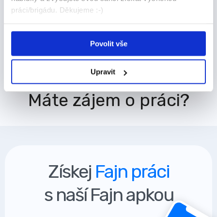
práci/brigádu. Děkujeme :-)
Povolit vše
Odpovědět
Upravit
Máte zájem o práci?
Získej
Fajn práci
s naší Fajn apkou