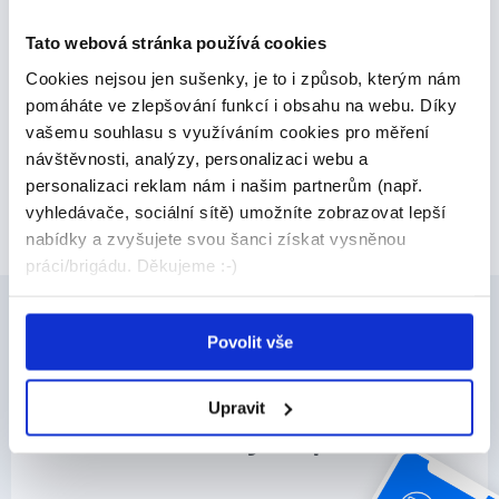
Tato webová stránka používá cookies
Cookies nejsou jen sušenky, je to i způsob, kterým nám
pomáháte ve zlepšování funkcí i obsahu na webu. Díky
Odpovědět
vašemu souhlasu s využíváním cookies pro měření
návštěvnosti, analýzy, personalizaci webu a
personalizaci reklam nám i našim partnerům (např.
Máte zájem o práci?
vyhledávače, sociální sítě) umožníte zobrazovat lepší
nabídky a zvyšujete svou šanci získat vysněnou
práci/brigádu. Děkujeme :-)
Povolit vše
Získej
Fajn práci
Upravit
s naší Fajn apkou