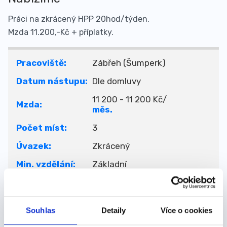
Práci na zkrácený HPP 20hod/týden.
Mzda 11.200,-Kč + příplatky.
Pracoviště:
Zábřeh (Šumperk)
Datum nástupu:
Dle domluvy
11 200 - 11 200 Kč/
Mzda:
měs.
Počet míst:
3
Úvazek:
Zkrácený
Min. vzdělání:
Základní
Firma:
SEŽEV chráněná dílna s.r.o.
Zadavatel:
SEŽEV Chráněná dílna
Souhlas
Detaily
Více o cookies
Lokalita:
Olomouc