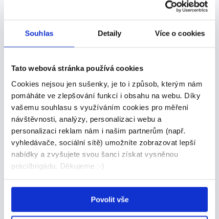
Kolegové a přátelé o vás vždycky tvrdili, že
máte “zlaté ruce”? Ovládáte ruční nářadí
a raději než-l...
Souhlas
Detaily
Více o cookies
Zlín
Tato webová stránka používá cookies
Cookies nejsou jen sušenky, je to i způsob, kterým nám
pomáháte ve zlepšování funkcí i obsahu na webu. Díky
Manpower
vašemu souhlasu s využíváním cookies pro měření
návštěvnosti, analýzy, personalizaci webu a
personalizaci reklam nám i našim partnerům (např.
vyhledávače, sociální sítě) umožníte zobrazovat lepší
Operátor/ka výroby až 39 000
nabídky a zvyšujete svou šanci získat vysněnou
práci/brigádu. Děkujeme :-)
Kč | jistota, benefity, ubytování
ZDARMA
Povolit vše
Nabízíme práci ve výrobě lehkých plastových