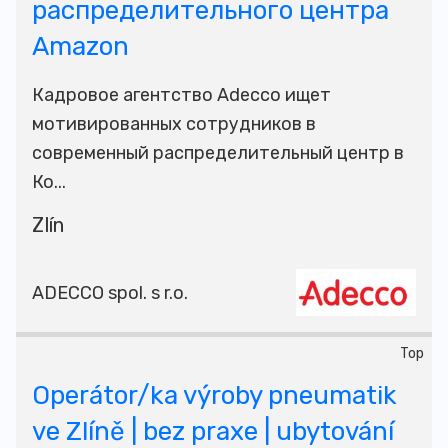
распределительного центра
Amazon
Кадровое агентство Adecco ищет
мотивированных сотрудников в
современный распределительный центр в
Ко...
Zlín
ADECCO spol. s r.o.
Top
Operátor/ka výroby pneumatik
ve Zlíně | bez praxe | ubytování