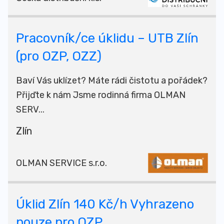
Pracovník/ce úklidu – UTB Zlín
(pro OZP, OZZ)
Baví Vás uklízet? Máte rádi čistotu a pořádek?
Přijďte k nám Jsme rodinná firma OLMAN
SERV...
Zlín
OLMAN SERVICE s.r.o.
Úklid Zlín 140 Kč/h Vyhrazeno
pouze pro OZP