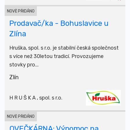
NOVĚ PŘIDÁNO
Prodavač/ka - Bohuslavice u
Zlína
Hruška, spol. s r.o. je stabilní česká společnost
s více než 30letou tradicí. Provozujeme
stovky pro...
Zlín
H R U Š K A , spol. s r.o.
NOVĚ PŘIDÁNO
OVEČKÁRNA: Výpomoc na