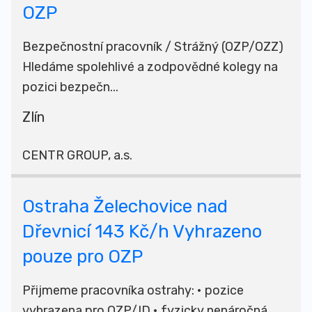
OZP
Bezpečnostní pracovník / Strážný (OZP/OZZ)
Hledáme spolehlivé a zodpovědné kolegy na
pozici bezpečn...
Zlín
CENTR GROUP, a.s.
Ostraha Želechovice nad
Dřevnicí 143 Kč/h Vyhrazeno
pouze pro OZP
Přijmeme pracovníka ostrahy: • pozice
vyhrazena pro OZP/ID • fyzicky nenáročná